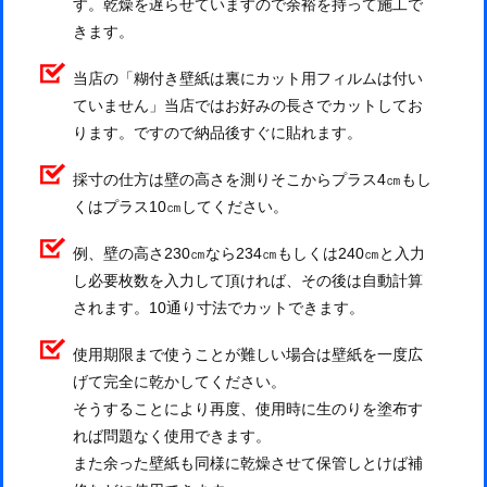
す。乾燥を遅らせていますので余裕を持って施工で
きます。
当店の「糊付き壁紙は裏にカット用フィルムは付い
ていません」当店ではお好みの長さでカットしてお
ります。ですので納品後すぐに貼れます。
採寸の仕方は壁の高さを測りそこからプラス4㎝もし
くはプラス10㎝してください。
例、壁の高さ230㎝なら234㎝もしくは240㎝と入力
し必要枚数を入力して頂ければ、その後は自動計算
されます。10通り寸法でカットできます。
使用期限まで使うことが難しい場合は壁紙を一度広
げて完全に乾かしてください。
そうすることにより再度、使用時に生のりを塗布す
れば問題なく使用できます。
また余った壁紙も同様に乾燥させて保管しとけば補