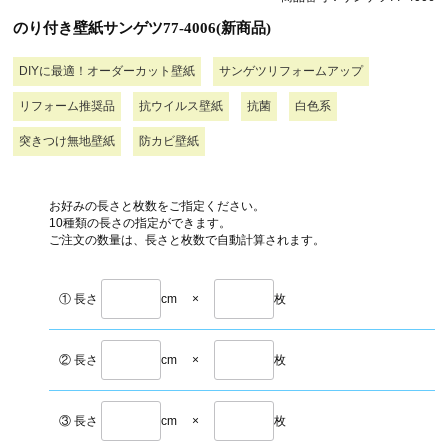
のり付き壁紙サンゲツ77-4006(新商品)
DIYに最適！オーダーカット壁紙
サンゲツリフォームアップ
リフォーム推奨品
抗ウイルス壁紙
抗菌
白色系
突きつけ無地壁紙
防カビ壁紙
お好みの長さと枚数をご指定ください。
10種類の長さの指定ができます。
ご注文の数量は、長さと枚数で自動計算されます。
① 長さ
cm
×
枚
② 長さ
cm
×
枚
③ 長さ
cm
×
枚