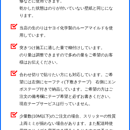
修などに使用できます。
乾かした状態はのりが付いていない壁紙と同じにな
ります。
当店の生のりはヤヨイ化学製のルーアマイルドを使
用しています。
突きつけ施工に適した量で糊付けしています。
のり量は調整できますので多めの量をご希望のお客
様はお伝えください。
合わせ切りで貼りたい方にも対応しています。ご希
望には左側にセーフティ(下敷きテープ) 右側にエン
ボステープ付きで納品しています。ご希望の方はご
注文の備考欄にテープ希望と必ずお書きください。
現在テープサービスは行っていません。
少量数(10M以下)のご注文の場合、スリッターの性質
上両ミミが揃わない場合があります。また配送時使