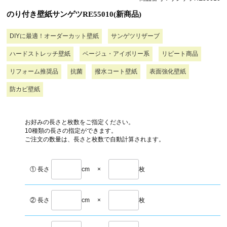
のり付き壁紙サンゲツRE55010(新商品)
DIYに最適！オーダーカット壁紙
サンゲツリザーブ
ハードストレッチ壁紙
ベージュ・アイボリー系
リピート商品
リフォーム推奨品
抗菌
撥水コート壁紙
表面強化壁紙
防カビ壁紙
お好みの長さと枚数をご指定ください。
10種類の長さの指定ができます。
ご注文の数量は、長さと枚数で自動計算されます。
① 長さ
cm
×
枚
② 長さ
cm
×
枚