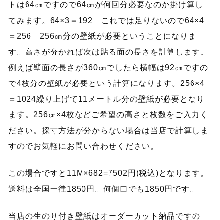
トは64㎝ですので64㎝が何回分必要なのか掛け算し
てみます。64×3＝192 これでは足りないので64×4
＝256 256㎝分の壁紙が必要ということになりま
す。高さが分かれば次は貼る面の長さを計算します。
例えば壁面の長さが360㎝でしたら横幅は92㎝ですの
で4枚分の壁紙が必要という計算になります。256×4
＝1024繰り上げて11メートル分の壁紙が必要となり
ます。256㎝×4枚などご希望の高さと枚数をご入力く
ださい。採寸方法が分からない場合は当店で計算しま
すのでお気軽にお問い合わせください。
この場合ですと11M×682=7502円(税込)となります。
送料は全国一律1850円。何個口でも1850円です。
当店の生のり付き壁紙はオーダーカット納品ですの