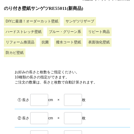
のり付き壁紙サンゲツRE55011(新商品)
DIYに最適！オーダーカット壁紙
サンゲツリザーブ
ハードストレッチ壁紙
ブルー・グリーン系
リピート商品
リフォーム推奨品
抗菌
撥水コート壁紙
表面強化壁紙
防カビ壁紙
お好みの長さと枚数をご指定ください。
10種類の長さの指定ができます。
ご注文の数量は、長さと枚数で自動計算されます。
① 長さ
cm
×
枚
② 長さ
cm
×
枚