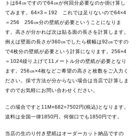
トは64㎝ですので64㎝が何回分必要なのか掛け算し
てみます。64×3＝192 これでは足りないので64×4
＝256 256㎝分の壁紙が必要ということになりま
す。高さが分かれば次は貼る面の長さを計算します。
例えば壁面の長さが360㎝でしたら横幅は92㎝ですの
で4枚分の壁紙が必要という計算になります。256×4
＝1024繰り上げて11メートル分の壁紙が必要となり
ます。256㎝×4枚などご希望の高さと枚数をご入力く
ださい。採寸方法が分からない場合は当店で計算しま
すのでお気軽にお問い合わせください。
この場合ですと11M×682=7502円(税込)となります。
送料は全国一律1850円。何個口でも1850円です。
当店の生のり付き壁紙はオーダーカット納品ですの