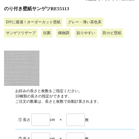
のり付き壁紙サンゲツRE55113
DIYに最適！オーダーカット壁紙
グレー・薄い茶色系
サンゲツリザーブ
抗菌
織物調
貼りやすい
防カビ壁紙
お好みの長さと枚数をご指定ください。
10種類の長さの指定ができます。
ご注文の数量は、長さと枚数で自動計算されます。
① 長さ
cm
×
枚
② 長さ
cm
×
枚