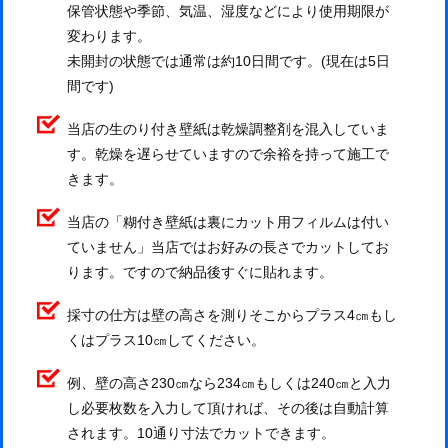
保管状態や季節、気温、湿度などにより使用期限が
変わります。
未開封の状態では通常は約10日間です。(現在は5日
間です)
当店の生のり付き壁紙は乾燥調整剤を混入していま
す。乾燥を遅らせていますので余裕を持って施工で
きます。
当店の「糊付き壁紙は裏にカット用フィルムは付い
ていません」当店ではお好みの長さでカットしてお
ります。ですので納品後すぐに貼れます。
採寸の仕方は壁の高さを測りそこからプラス4㎝もし
くはプラス10㎝してください。
例、壁の高さ230㎝なら234㎝もしくは240㎝と入力
し必要枚数を入力して頂ければ、その後は自動計算
されます。10通り寸法でカットできます。