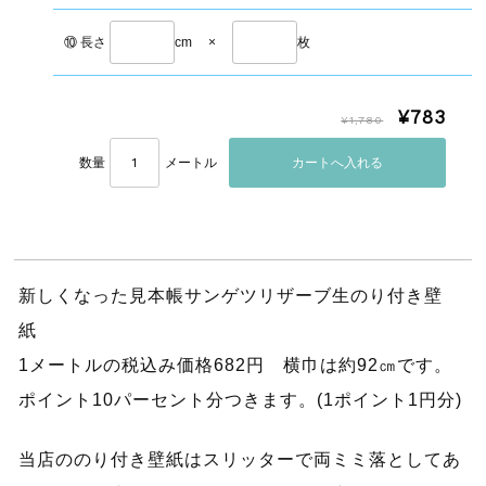
⑩ 長さ
cm
×
枚
¥783
¥1,780
数量
メートル
新しくなった見本帳サンゲツリザーブ生のり付き壁
紙
1メートルの税込み価格682円 横巾は約92㎝です。
ポイント10パーセント分つきます。(1ポイント1円分)
当店ののり付き壁紙はスリッターで両ミミ落としてあ