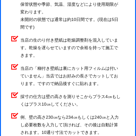
保管状態や季節、気温、湿度などにより使用期限が
変わります。
未開封の状態では通常は約10日間です。(現在は5日
間です)
当店の生のり付き壁紙は乾燥調整剤を混入していま
す。乾燥を遅らせていますので余裕を持って施工で
きます。
当店の「糊付き壁紙は裏にカット用フィルムは付い
ていません」当店ではお好みの長さでカットしてお
ります。ですので納品後すぐに貼れます。
採寸の仕方は壁の高さを測りそこからプラス4㎝もし
くはプラス10㎝してください。
例、壁の高さ230㎝なら234㎝もしくは240㎝と入力
し必要枚数を入力して頂ければ、その後は自動計算
されます。10通り寸法でカットできます。