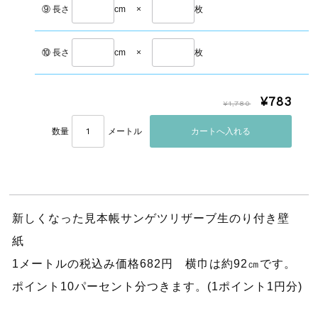
⑨ 長さ
cm
×
枚
⑩ 長さ
cm
×
枚
¥783
¥1,780
数量
メートル
新しくなった見本帳サンゲツリザーブ生のり付き壁
紙
1メートルの税込み価格682円 横巾は約92㎝です。
ポイント10パーセント分つきます。(1ポイント1円分)