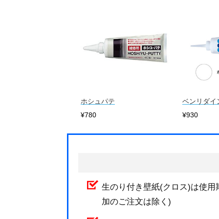
ホシュパテ
ベンリダイ
¥780
¥930
生のり付き壁紙(クロス)は使用
加のご注文は除く)