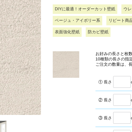
DIYに最適！オーダーカット壁紙
ウレ
ベージュ・アイボリー系
リピート商
表面強化壁紙
防カビ壁紙
お好みの長さと枚
10種類の長さの指
ご注文の数量は、
① 長さ
② 長さ
③ 長さ