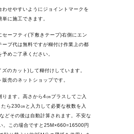
合わせやすいようにジョイントマークを
簡単に施工できます。
セーフティ(下敷きテープ)右側にエン
テープ代は無料ですが糊付け作業上の都
を予めご了承ください。
イズのカット)して糊付けしています。
ト販売のネットショップです。
測ります。高さから4㎝プラスしてご入
したら230㎝と入力して必要な枚数を入
×4枚などその後は自動計算されます。不安な
この場合ですと25M×660=16500円