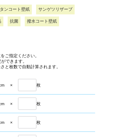
タンコート壁紙
サンゲツリザーブ
品
抗菌
撥水コート壁紙
数をご指定ください。
定ができます。
長さと枚数で自動計算されます。
cm
×
枚
cm
×
枚
cm
×
枚