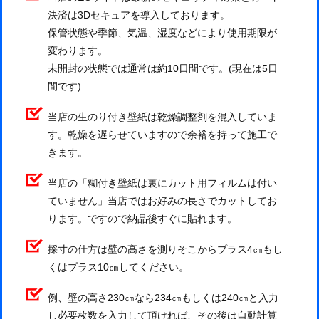
決済は3Dセキュアを導入しております。
保管状態や季節、気温、湿度などにより使用期限が
変わります。
未開封の状態では通常は約10日間です。(現在は5日
間です)
当店の生のり付き壁紙は乾燥調整剤を混入していま
す。乾燥を遅らせていますので余裕を持って施工で
きます。
当店の「糊付き壁紙は裏にカット用フィルムは付い
ていません」当店ではお好みの長さでカットしてお
ります。ですので納品後すぐに貼れます。
採寸の仕方は壁の高さを測りそこからプラス4㎝もし
くはプラス10㎝してください。
例、壁の高さ230㎝なら234㎝もしくは240㎝と入力
し必要枚数を入力して頂ければ、その後は自動計算