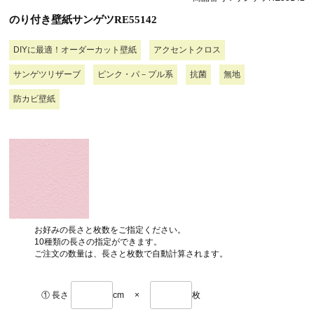
のり付き壁紙サンゲツRE55142
DIYに最適！オーダーカット壁紙
アクセントクロス
サンゲツリザーブ
ピンク・パ－プル系
抗菌
無地
防カビ壁紙
お好みの長さと枚数をご指定ください。
10種類の長さの指定ができます。
ご注文の数量は、長さと枚数で自動計算されます。
① 長さ
cm
×
枚