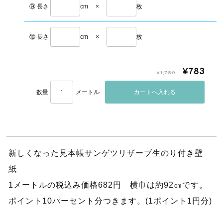
⑨ 長さ
cm
×
枚
⑩ 長さ
cm
×
枚
¥783
¥1,780
数量
メートル
新しくなった見本帳サンゲツリザーブ生のり付き壁
紙
1メートルの税込み価格682円 横巾は約92㎝です。
ポイント10パーセント分つきます。(1ポイント1円分)