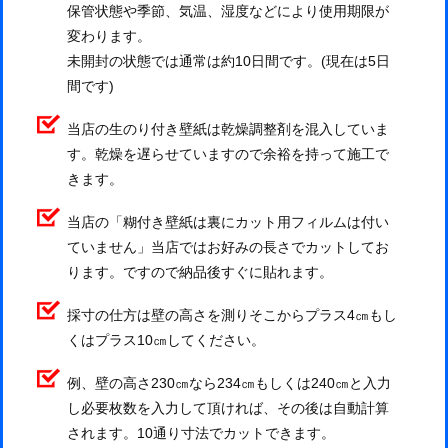
保管状態や季節、気温、湿度などにより使用期限が
変わります。
未開封の状態では通常は約10日間です。(現在は5日
間です)
当店の生のり付き壁紙は乾燥調整剤を混入していま
す。乾燥を遅らせていますので余裕を持って施工で
きます。
当店の「糊付き壁紙は裏にカット用フィルムは付い
ていません」当店ではお好みの長さでカットしてお
ります。ですので納品後すぐに貼れます。
採寸の仕方は壁の高さを測りそこからプラス4㎝もし
くはプラス10㎝してください。
例、壁の高さ230㎝なら234㎝もしくは240㎝と入力
し必要枚数を入力して頂ければ、その後は自動計算
されます。10通り寸法でカットできます。