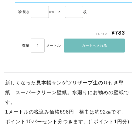
⑩ 長さ
cm
×
枚
¥783
¥1,780
数量
メートル
新しくなった見本帳サンゲツリザーブ生のり付き壁
紙 スーパークリーン壁紙。水廻りにお勧めの壁紙で
す。
1メートルの税込み価格698円 横巾は約92㎝です。
ポイント10パーセント分つきます。(1ポイント1円分)