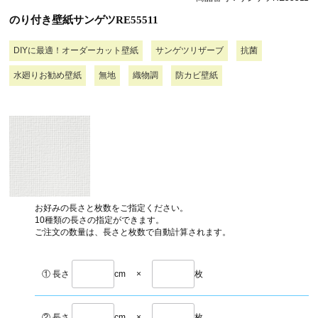
のり付き壁紙サンゲツRE55511
DIYに最適！オーダーカット壁紙
サンゲツリザーブ
抗菌
水廻りお勧め壁紙
無地
織物調
防カビ壁紙
お好みの長さと枚数をご指定ください。
10種類の長さの指定ができます。
ご注文の数量は、長さと枚数で自動計算されます。
① 長さ
cm
×
枚
② 長さ
cm
×
枚