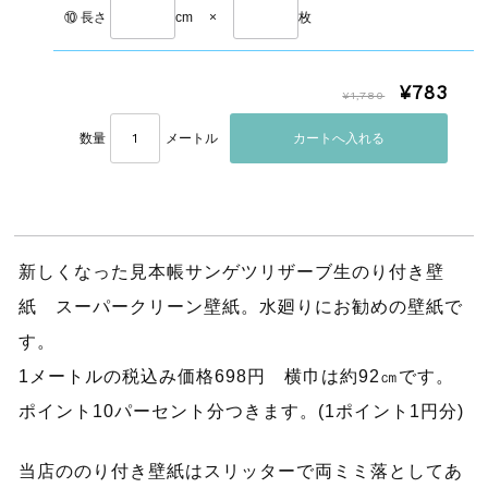
⑩ 長さ
cm
×
枚
¥783
¥1,780
数量
メートル
新しくなった見本帳サンゲツリザーブ生のり付き壁
紙 スーパークリーン壁紙。水廻りにお勧めの壁紙で
す。
1メートルの税込み価格698円 横巾は約92㎝です。
ポイント10パーセント分つきます。(1ポイント1円分)
当店ののり付き壁紙はスリッターで両ミミ落としてあ