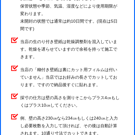
保管状態や季節、気温、湿度などにより使用期限が
変わります。
未開封の状態では通常は約10日間です。(現在は5日
間です)
当店の生のり付き壁紙は乾燥調整剤を混入していま
す。乾燥を遅らせていますので余裕を持って施工で
きます。
当店の「糊付き壁紙は裏にカット用フィルムは付い
ていません」当店ではお好みの長さでカットしてお
ります。ですので納品後すぐに貼れます。
採寸の仕方は壁の高さを測りそこからプラス4㎝もし
くはプラス10㎝してください。
例、壁の高さ230㎝なら234㎝もしくは240㎝と入力
し必要枚数を入力して頂ければ、その後は自動計算
されます。10通り寸法でカットできます。