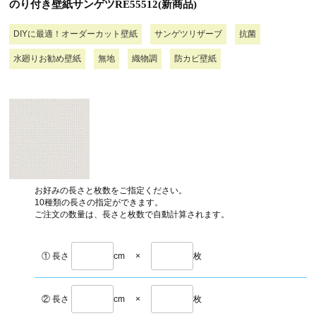
のり付き壁紙サンゲツRE55512(新商品)
DIYに最適！オーダーカット壁紙
サンゲツリザーブ
抗菌
水廻りお勧め壁紙
無地
織物調
防カビ壁紙
お好みの長さと枚数をご指定ください。
10種類の長さの指定ができます。
ご注文の数量は、長さと枚数で自動計算されます。
① 長さ
cm
×
枚
② 長さ
cm
×
枚