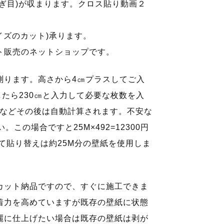
ぎ目)が収まります。クロス貼り動画２
イズのカット)承ります。
ト販売のネットショップです。
測ります。高さから4㎝プラスしてご入
したら230㎝と入力して必要な枚数を入
×4枚などその後は自動計算されます。不安な
この場合ですと25M×492=12300円
全て貼り替えは約25M分の壁紙を使用しま
カット納品ですので、すぐに施工できま
着力を高めていますが既存の壁紙に状態
麗に仕上げたい場合は既存の壁紙は剥が