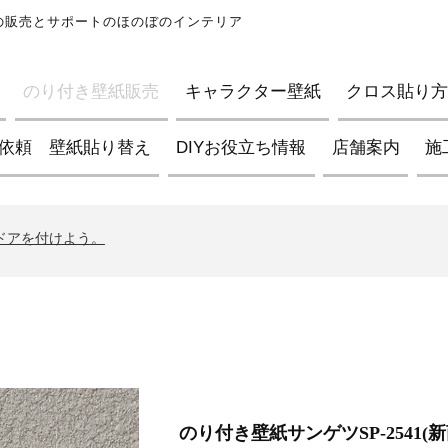
紙の販売とサポートのほのぼのインテリア
のり付き壁紙販売
キャラクター壁紙
クロス貼り方D
依頼 壁紙貼り替え
DIYお役立ち情報
店舗案内
施
ブの壁紙について
イントについて
んドアを付けよう。
ブの壁紙について
イントについて
んドアを付けよう。
ブの壁紙について
のり付き壁紙サンゲツSP-2541(新