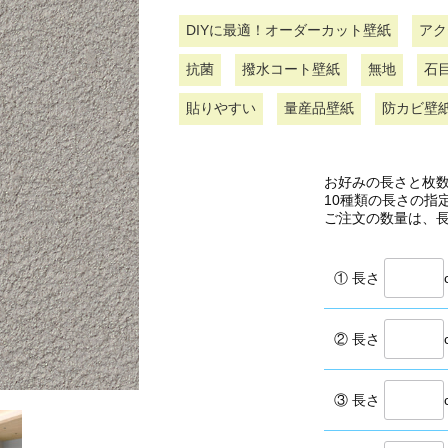
DIYに最適！オーダーカット壁紙
アク
抗菌
撥水コート壁紙
無地
石
貼りやすい
量産品壁紙
防カビ壁
お好みの長さと枚
10種類の長さの指
ご注文の数量は、
① 長さ
② 長さ
③ 長さ