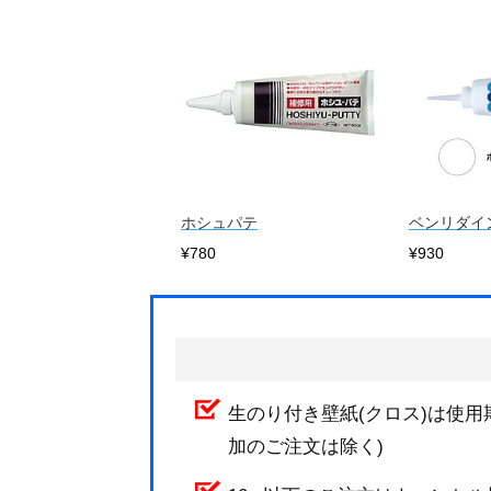
ホシュパテ
ベンリダイ
¥780
¥930
生のり付き壁紙(クロス)は使用
加のご注文は除く)