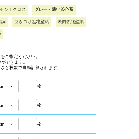
セントクロス
グレー・薄い茶色系
目調
突きつけ無地壁紙
表面強化壁紙
紙
数をご指定ください。
定ができます。
長さと枚数で自動計算されます。
cm
×
枚
cm
×
枚
cm
×
枚