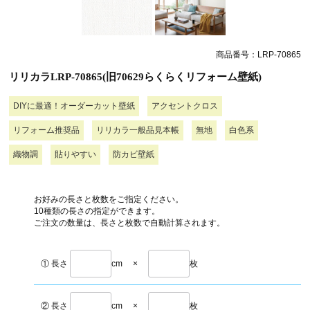
商品番号：LRP-70865
リリカラLRP-70865(旧70629らくらくリフォーム壁紙)
DIYに最適！オーダーカット壁紙
アクセントクロス
リフォーム推奨品
リリカラ一般品見本帳
無地
白色系
織物調
貼りやすい
防カビ壁紙
お好みの長さと枚数をご指定ください。
10種類の長さの指定ができます。
ご注文の数量は、長さと枚数で自動計算されます。
① 長さ
cm
×
枚
② 長さ
cm
×
枚