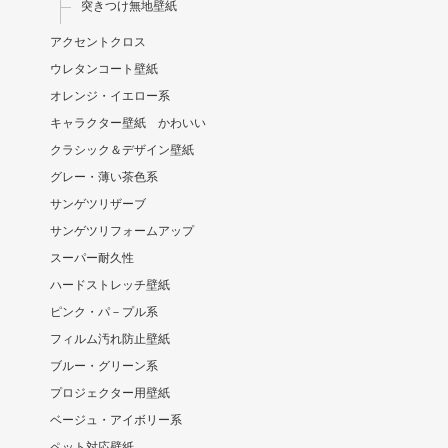
突きつけ無地壁紙
アクセントクロス
ウレタンコート壁紙
オレンジ・イエロー系
キャラクター壁紙 かわいい
クラシック＆デザイン壁紙
グレー・薄い茶色系
サンゲツリザーブ
サンゲツリフォームアップ
スーパー耐久性
ハードストレッチ壁紙
ピンク・パ－プル系
フィルム汚れ防止壁紙
ブルー・グリーン系
プロジェクター用壁紙
ベージュ・アイボリー系
ペット対応壁紙