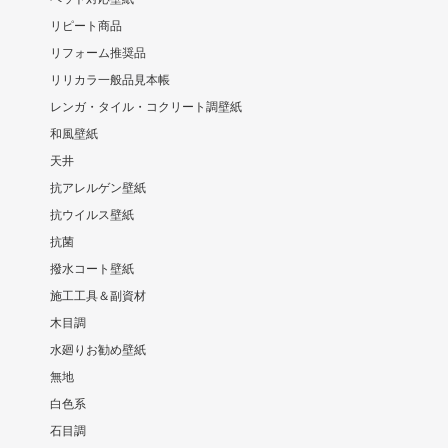
リピート商品
リフォーム推奨品
リリカラ一般品見本帳
レンガ・タイル・コクリート調壁紙
和風壁紙
天井
抗アレルゲン壁紙
抗ウイルス壁紙
抗菌
撥水コート壁紙
施工工具＆副資材
木目調
水廻りお勧め壁紙
無地
白色系
石目調