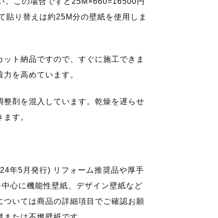
この場合ですと25M×660=16500円
全て貼り替えは約25M分の壁紙を使用しま
カット納品ですので、すぐに施工できま
着力を高めています。
調整剤を混入しています。乾燥を遅らせ
きます。
24年5月発行) リフォーム推奨品や厚手
を中心に機能性壁紙、デザイン壁紙など
については商品の詳細項目でご確認お願
燃または不燃壁紙です。