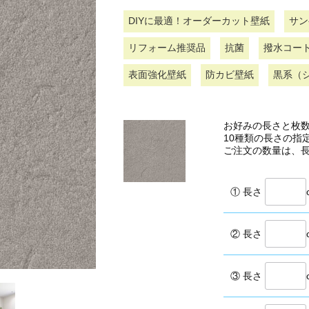
DIYに最適！オーダーカット壁紙
サン
リフォーム推奨品
抗菌
撥水コー
表面強化壁紙
防カビ壁紙
黒系（
お好みの長さと枚
10種類の長さの指
ご注文の数量は、
① 長さ
② 長さ
③ 長さ