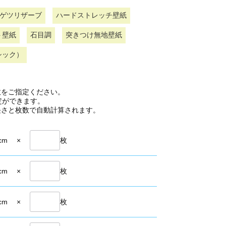
ゲツリザーブ
ハードストレッチ壁紙
ト壁紙
石目調
突きつけ無地壁紙
シック）
数をご指定ください。
定ができます。
長さと枚数で自動計算されます。
cm
×
枚
cm
×
枚
cm
×
枚