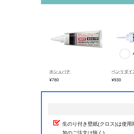
ホシュパテ
ベンリダイ
¥780
¥930
生のり付き壁紙(クロス)は使用
加のご注文は除く)