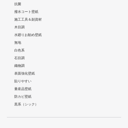
抗菌
撥水コート壁紙
施工工具＆副資材
木目調
水廻りお勧め壁紙
無地
白色系
石目調
織物調
表面強化壁紙
貼りやすい
量産品壁紙
防カビ壁紙
黒系（シック）