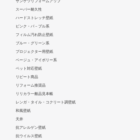
サンゲツリフォームアップ
スーパー耐久性
ハードストレッチ壁紙
ピンク・パ－プル系
フィルム汚れ防止壁紙
ブルー・グリーン系
プロジェクター用壁紙
ベージュ・アイボリー系
ペット対応壁紙
リピート商品
リフォーム推奨品
リリカラ一般品見本帳
レンガ・タイル・コクリート調壁紙
和風壁紙
天井
抗アレルゲン壁紙
抗ウイルス壁紙