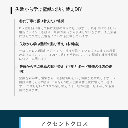
失敗から学ぶ壁紙の貼り替えDIY
特に丁寧に張り替えたい場所
DIY壁紙貼り替えで特に失敗の原因になりやすい、気を付けてほしい
場所にポイントを絞り、最初の流れから説明していきます。また業者
に頼んで失敗した場合についても記載しています。
失敗から学ぶ壁紙の貼り替え（材料編）
一口にクロス(壁紙)と言っても、皆様が思っている以上に多くの種類
があります。 ここではDIYに適した失敗のしにくい壁紙や機能性壁紙
について説明します。
失敗から学ぶ壁紙の貼り替え（下地とボード補修の仕方の説
明）
壁紙を剥がすと通常なら下紙(裏打紙)という薄紙が必ず残ります。 2
回貼り替えたら2枚分、3回なら3枚分と貼り替え度に増えていきま
す。 失敗しないクロスの貼り替えには下地の状態、処理がとても重
要になります。