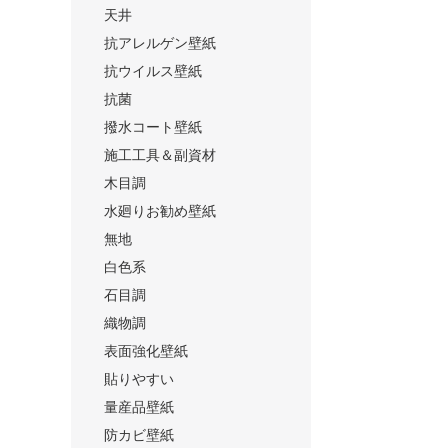
天井
抗アレルゲン壁紙
抗ウイルス壁紙
抗菌
撥水コート壁紙
施工工具＆副資材
木目調
水廻りお勧め壁紙
無地
白色系
石目調
織物調
表面強化壁紙
貼りやすい
量産品壁紙
防カビ壁紙