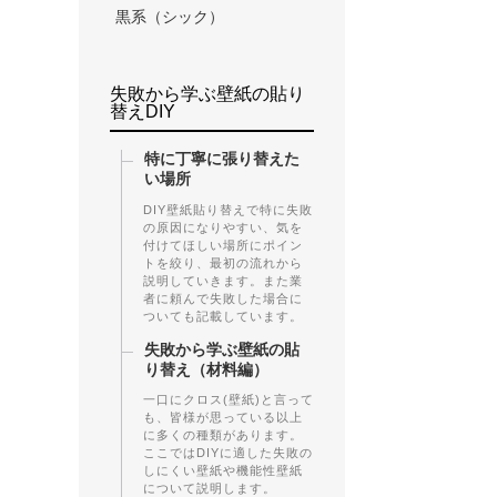
黒系（シック）
失敗から学ぶ壁紙の貼り
替えDIY
特に丁寧に張り替えた
い場所
DIY壁紙貼り替えで特に失敗
の原因になりやすい、気を
付けてほしい場所にポイン
トを絞り、最初の流れから
説明していきます。また業
者に頼んで失敗した場合に
ついても記載しています。
失敗から学ぶ壁紙の貼
り替え（材料編）
一口にクロス(壁紙)と言って
も、皆様が思っている以上
に多くの種類があります。
ここではDIYに適した失敗の
しにくい壁紙や機能性壁紙
について説明します。