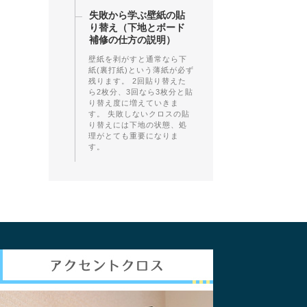
失敗から学ぶ壁紙の貼
り替え（下地とボード
補修の仕方の説明）
壁紙を剥がすと通常なら下
紙(裏打紙)という薄紙が必ず
残ります。 2回貼り替えた
ら2枚分、3回なら3枚分と貼
り替え度に増えていきま
す。 失敗しないクロスの貼
り替えには下地の状態、処
理がとても重要になりま
す。