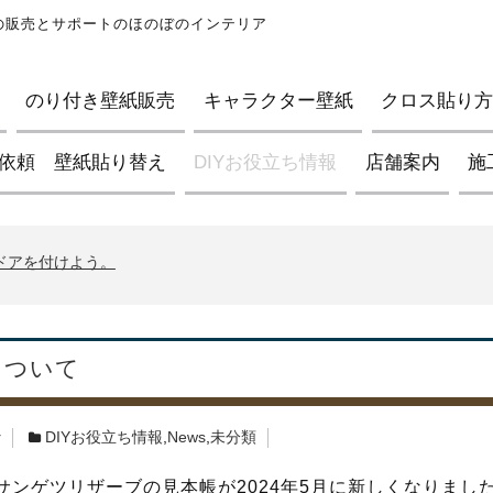
紙の販売とサポートのほのぼのインテリア
のり付き壁紙販売
キャラクター壁紙
クロス貼り方D
依頼 壁紙貼り替え
DIYお役立ち情報
店舗案内
施
ブの壁紙について
イントについて
んドアを付けよう。
ブの壁紙について
イントについて
んドアを付けよう。
について
ブの壁紙について
r
DIYお役立ち情報
,
News
,
未分類
サンゲツリザーブの見本帳が2024年5月に新しくなりまし