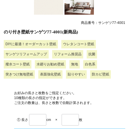
商品番号：サンゲツ77-4001
のり付き壁紙サンゲツ77-4001(新商品)
DIYに最適！オーダーカット壁紙
ウレタンコート壁紙
サンゲツリフォームアップ
リフォーム推奨品
抗菌
撥水コート壁紙
水廻りお勧め壁紙
無地
白色系
突きつけ無地壁紙
表面強化壁紙
貼りやすい
防カビ壁紙
お好みの長さと枚数をご指定ください。
10種類の長さの指定ができます。
ご注文の数量は、長さと枚数で自動計算されます。
① 長さ
cm
×
枚