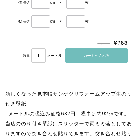
⑨ 長さ
cm
×
枚
⑩ 長さ
cm
×
枚
¥783
¥1,780
数量
メートル
新しくなった見本帳サンゲツリフォームアップ生のり
付き壁紙
1メートルの税込み価格682円 横巾は約92㎝です。
当店ののり付き壁紙はスリッターで両ミミ落としてあ
りますので突き合わせ貼りできます。突き合わせ貼り