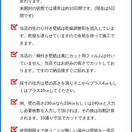
変わります。
未開封の状態では通常は約10日間です。(現在は5日
間です)
当店の生のり付き壁紙は乾燥調整剤を混入していま
す。乾燥を遅らせていますので余裕を持って施工で
きます。
当店の「糊付き壁紙は裏にカット用フィルムは付い
ていません」当店ではお好みの長さでカットしてお
ります。ですので納品後すぐに貼れます。
採寸の仕方は壁の高さを測りそこからプラス4㎝もし
くはプラス10㎝してください。
例、壁の高さ230㎝なら234㎝もしくは240㎝と入力
し必要枚数を入力して頂ければ、その後は自動計算
されます。10通り寸法でカットできます。
使用期限まで使うことが難しい場合は壁紙を一度広