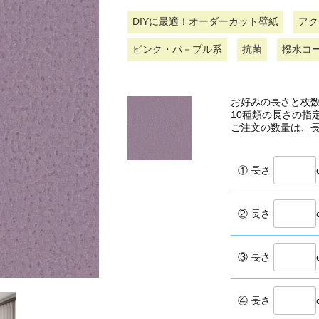
DIYに最適！オーダーカット壁紙
アク
ピンク・パ－プル系
抗菌
撥水コ
お好みの長さと枚
10種類の長さの指
ご注文の数量は、
① 長さ
② 長さ
③ 長さ
④ 長さ