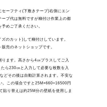
セーフティ(下敷きテープ)右側にエン
テープ代は無料ですが糊付け作業上の都
を予めご了承ください。
イズのカット)して糊付けしています。
ト販売のネットショップです。
測ります。高さから4㎝プラスしてご入
したら230㎝と入力して必要な枚数を入
×4枚などその後は自動計算されます。不安な
この場合ですと25M×660=16500円
全て貼り替えは約25M分の壁紙を使用しま