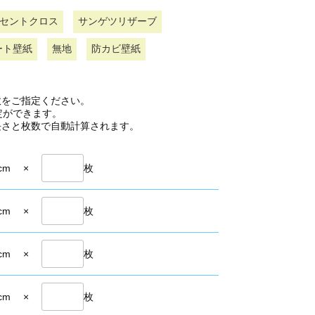
セントクロス
サンゲツリザーブ
ート壁紙
無地
防カビ壁紙
数をご指定ください。
定ができます。
長さと枚数で自動計算されます。
cm
×
枚
cm
×
枚
cm
×
枚
cm
×
枚