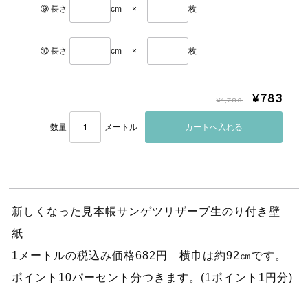
⑨ 長さ
cm
×
枚
⑩ 長さ
cm
×
枚
¥783
¥1,780
数量
メートル
新しくなった見本帳サンゲツリザーブ生のり付き壁
紙
1メートルの税込み価格682円 横巾は約92㎝です。
ポイント10パーセント分つきます。(1ポイント1円分)