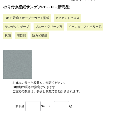
のり付き壁紙サンゲツRE55105(新商品)
DIYに最適！オーダーカット壁紙
アクセントクロス
サンゲツリザーブ
ブルー・グリーン系
ベージュ・アイボリー系
抗菌
石目調
防カビ壁紙
お好みの長さと枚数をご指定ください。
10種類の長さの指定ができます。
ご注文の数量は、長さと枚数で自動計算されます。
① 長さ
cm
×
枚