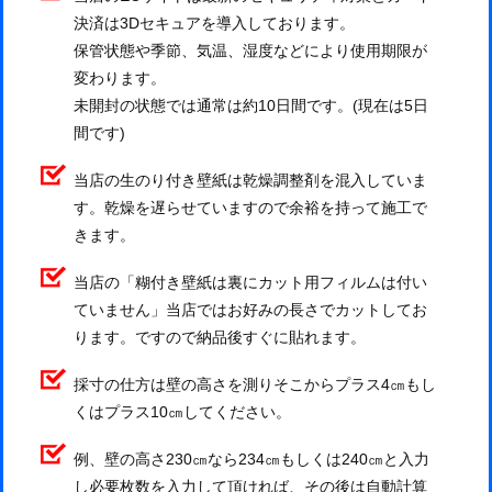
決済は3Dセキュアを導入しております。
保管状態や季節、気温、湿度などにより使用期限が
変わります。
未開封の状態では通常は約10日間です。(現在は5日
間です)
当店の生のり付き壁紙は乾燥調整剤を混入していま
す。乾燥を遅らせていますので余裕を持って施工で
きます。
当店の「糊付き壁紙は裏にカット用フィルムは付い
ていません」当店ではお好みの長さでカットしてお
ります。ですので納品後すぐに貼れます。
採寸の仕方は壁の高さを測りそこからプラス4㎝もし
くはプラス10㎝してください。
例、壁の高さ230㎝なら234㎝もしくは240㎝と入力
し必要枚数を入力して頂ければ、その後は自動計算