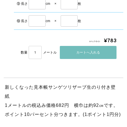
⑨ 長さ
cm
×
枚
⑩ 長さ
cm
×
枚
¥783
¥1,780
数量
メートル
新しくなった見本帳サンゲツリザーブ生のり付き壁
紙
1メートルの税込み価格682円 横巾は約92㎝です。
ポイント10パーセント分つきます。(1ポイント1円分)