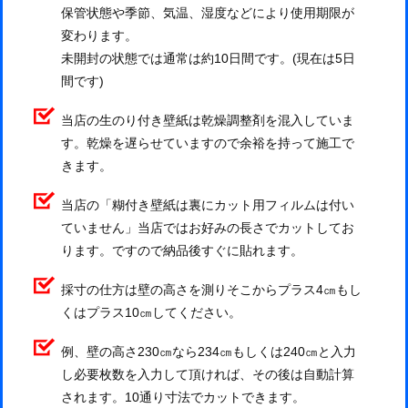
保管状態や季節、気温、湿度などにより使用期限が
変わります。
未開封の状態では通常は約10日間です。(現在は5日
間です)
当店の生のり付き壁紙は乾燥調整剤を混入していま
す。乾燥を遅らせていますので余裕を持って施工で
きます。
当店の「糊付き壁紙は裏にカット用フィルムは付い
ていません」当店ではお好みの長さでカットしてお
ります。ですので納品後すぐに貼れます。
採寸の仕方は壁の高さを測りそこからプラス4㎝もし
くはプラス10㎝してください。
例、壁の高さ230㎝なら234㎝もしくは240㎝と入力
し必要枚数を入力して頂ければ、その後は自動計算
されます。10通り寸法でカットできます。