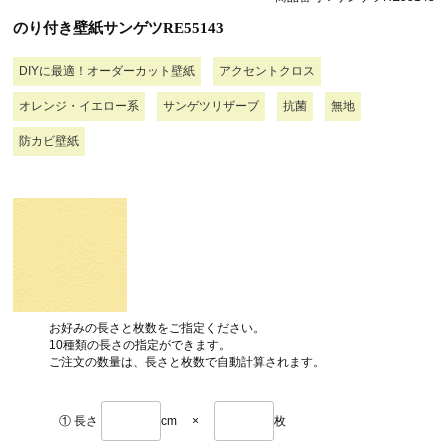
のり付き壁紙サンゲツRE55143
DIYに最適！オーダーカット壁紙
アクセントクロス
オレンジ・イエロー系
サンゲツリザーブ
抗菌
無地
防カビ壁紙
お好みの長さと枚数をご指定ください。
10種類の長さの指定ができます。
ご注文の数量は、長さと枚数で自動計算されます。
① 長さ
cm
×
枚