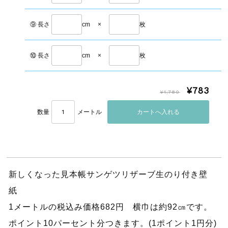
⑨ 長さ
cm
×
枚
⑩ 長さ
cm
×
枚
¥783
¥1,780
数量
メートル
新しくなった見本帳サンゲツリザーブ生のり付き壁
紙
1メートルの税込み価格682円 横巾は約92㎝です。
ポイント10パーセント分つきます。(1ポイント1円分)