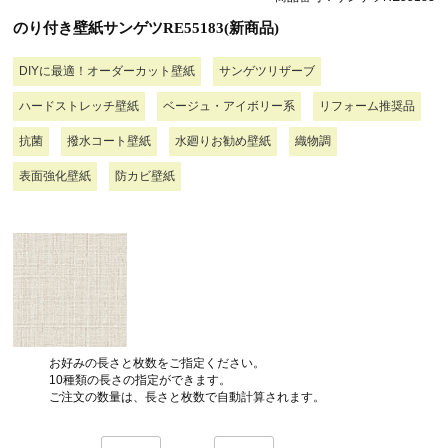
のり付き壁紙サンゲツRE55183(新商品)
DIYに最適！オーダーカット壁紙
サンゲツリザーブ
ハードストレッチ壁紙
ベージュ・アイボリー系
リフォーム推奨品
抗菌
撥水コート壁紙
水廻りお勧め壁紙
織物調
表面強化壁紙
防カビ壁紙
お好みの長さと枚数をご指定ください。
10種類の長さの指定ができます。
ご注文の数量は、長さと枚数で自動計算されます。