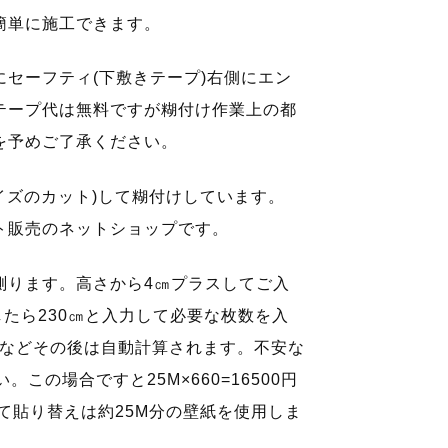
簡単に施工できます。
セーフティ(下敷きテープ)右側にエン
テープ代は無料ですが糊付け作業上の都
を予めご了承ください。
イズのカット)して糊付けしています。
ト販売のネットショップです。
測ります。高さから4㎝プラスしてご入
したら230㎝と入力して必要な枚数を入
×4枚などその後は自動計算されます。不安な
この場合ですと25M×660=16500円
全て貼り替えは約25M分の壁紙を使用しま