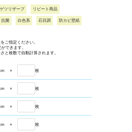
ゲツリザーブ
リピート商品
抗菌
白色系
石目調
防カビ壁紙
数をご指定ください。
定ができます。
長さと枚数で自動計算されます。
cm
×
枚
cm
×
枚
cm
×
枚
cm
×
枚