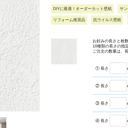
DIYに最適！オーダーカット壁紙
サン
リフォーム推奨品
抗ウイルス壁紙
お好みの長さと枚
10種類の長さの指
ご注文の数量は、
① 長さ
② 長さ
③ 長さ
④ 長さ