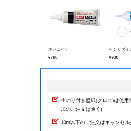
ホシュパテ
ベンリダイ
¥780
¥930
生のり付き壁紙(クロス)は使用
加のご注文は除く)
10m以下のご注文はキャンセ