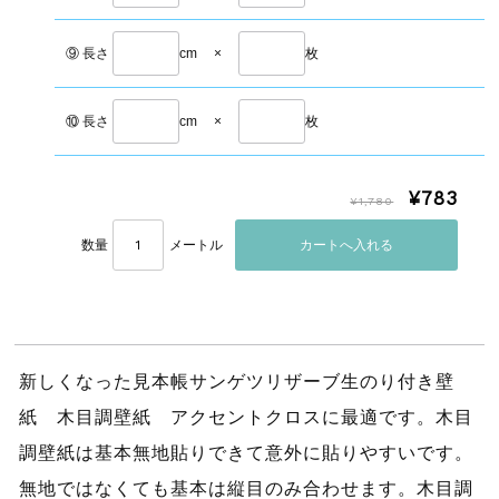
⑨ 長さ
cm
×
枚
⑩ 長さ
cm
×
枚
¥783
¥1,780
数量
メートル
新しくなった見本帳サンゲツリザーブ生のり付き壁
紙 木目調壁紙 アクセントクロスに最適です。木目
調壁紙は基本無地貼りできて意外に貼りやすいです。
無地ではなくても基本は縦目のみ合わせます。木目調