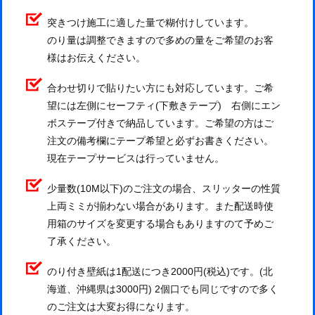
突きつけ施工に適した量で糊付けしています。
のり量は調整できますので多めの量をご希望のお客
様はお伝えください。
合わせ切りで貼りたい方にも対応しています。ご希
望には左側にセーフティ(下敷きテープ) 右側にエン
ボステープ付きで納品しています。ご希望の方はご
注文の備考欄にテープ希望と必ずお書きください。
現在テープサービスは行っていません。
少量数(10M以下)のご注文の場合、スリッターの性質
上両ミミが揃わない場合があります。また配送時使
用箱のサイズを変更する場合もありますのて予めご
了承ください。
のり付き壁紙は1配送につき2000円(税込)です。(北
海道、沖縄県は3000円) 2個口でも同じですので多く
のご注文は大変お得になります。