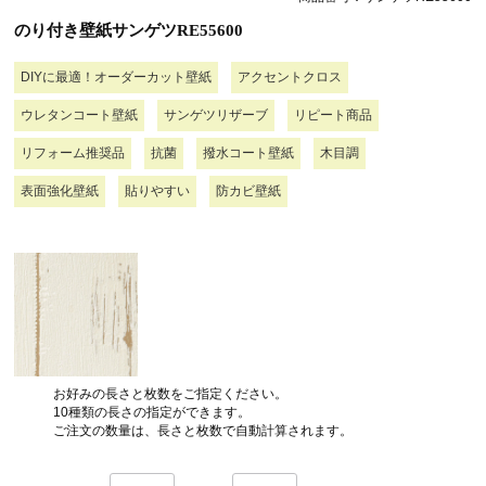
のり付き壁紙サンゲツRE55600
DIYに最適！オーダーカット壁紙
アクセントクロス
ウレタンコート壁紙
サンゲツリザーブ
リピート商品
リフォーム推奨品
抗菌
撥水コート壁紙
木目調
表面強化壁紙
貼りやすい
防カビ壁紙
お好みの長さと枚数をご指定ください。
10種類の長さの指定ができます。
ご注文の数量は、長さと枚数で自動計算されます。