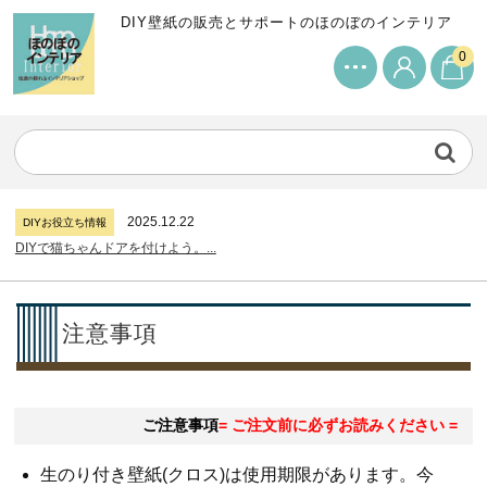
DIY壁紙の販売とサポートのほのぼのインテリア
0
2024.7.11
DIYお役立ち情報
サンゲツリザーブの壁紙について...
2026.7.31
DIYお役立ち情報
糊付け壁紙のポイントについて...
2025.12.22
DIYお役立ち情報
DIYで猫ちゃんドアを付けよう。...
2024.7.11
DIYお役立ち情報
サンゲツリザーブの壁紙について...
2026.7.31
DIYお役立ち情報
注意事項
糊付け壁紙のポイントについて...
2025.12.22
DIYお役立ち情報
DIYで猫ちゃんドアを付けよう。...
ご注意事項
= ご注文前に必ずお読みください =
2024.7.11
DIYお役立ち情報
サンゲツリザーブの壁紙について...
生のり付き壁紙(クロス)は使用期限があります。今