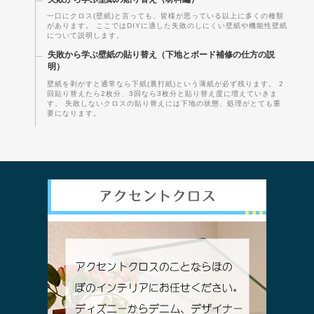
一口にクロス(壁紙)と言っても、皆様が思っている以上に多くの種類
があります。 ここではDIYに適した失敗のしにくい壁紙や機能性壁紙
について説明します。
失敗から学ぶ壁紙の貼り替え（下地とボード補修の仕方の説
明）
壁紙を剥がすと通常なら下紙(裏打紙)という薄紙が必ず残ります。 2
回貼り替えたら2枚分、3回なら3枚分と貼り替え度に増えていきま
す。 失敗しないクロスの貼り替えには下地の状態、処理がとても重
要になります。