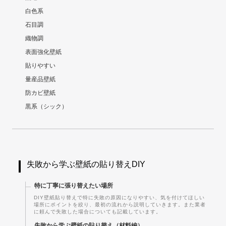
白色系
石目調
織物調
表面強化壁紙
貼りやすい
量産品壁紙
防カビ壁紙
黒系（シック）
失敗から学ぶ壁紙の貼り替えDIY
特に丁寧に張り替えたい場所
DIY壁紙貼り替えで特に失敗の原因になりやすい、気を付けてほしい
場所にポイントを絞り、最初の流れから説明していきます。また業者
に頼んで失敗した場合についても記載しています。
失敗から学ぶ壁紙の貼り替え（材料編）