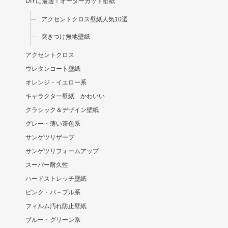
DIYに最適！オーダーカット壁紙
アクセントクロス壁紙人気10選
突きつけ無地壁紙
アクセントクロス
ウレタンコート壁紙
オレンジ・イエロー系
キャラクター壁紙 かわいい
クラシック＆デザイン壁紙
グレー・薄い茶色系
サンゲツリザーブ
サンゲツリフォームアップ
スーパー耐久性
ハードストレッチ壁紙
ピンク・パ－プル系
フィルム汚れ防止壁紙
ブルー・グリーン系