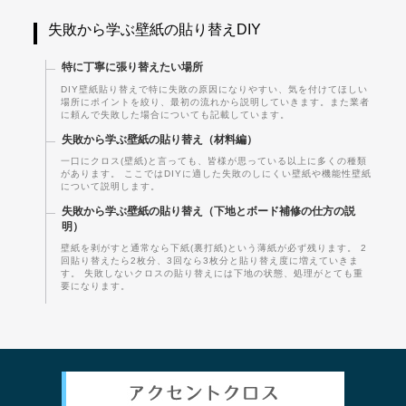
失敗から学ぶ壁紙の貼り替えDIY
特に丁寧に張り替えたい場所
DIY壁紙貼り替えで特に失敗の原因になりやすい、気を付けてほしい
場所にポイントを絞り、最初の流れから説明していきます。また業者
に頼んで失敗した場合についても記載しています。
失敗から学ぶ壁紙の貼り替え（材料編）
一口にクロス(壁紙)と言っても、皆様が思っている以上に多くの種類
があります。 ここではDIYに適した失敗のしにくい壁紙や機能性壁紙
について説明します。
失敗から学ぶ壁紙の貼り替え（下地とボード補修の仕方の説
明）
壁紙を剥がすと通常なら下紙(裏打紙)という薄紙が必ず残ります。 2
回貼り替えたら2枚分、3回なら3枚分と貼り替え度に増えていきま
す。 失敗しないクロスの貼り替えには下地の状態、処理がとても重
要になります。