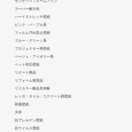
サンゲツリフォームアップ
スーパー耐久性
ハードストレッチ壁紙
ピンク・パ－プル系
フィルム汚れ防止壁紙
ブルー・グリーン系
プロジェクター用壁紙
ベージュ・アイボリー系
ペット対応壁紙
リピート商品
リフォーム推奨品
リリカラ一般品見本帳
レンガ・タイル・コクリート調壁紙
和風壁紙
天井
抗アレルゲン壁紙
抗ウイルス壁紙