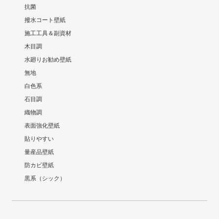
抗菌
撥水コート壁紙
施工工具＆副資材
木目調
水廻りお勧め壁紙
無地
白色系
石目調
織物調
表面強化壁紙
貼りやすい
量産品壁紙
防カビ壁紙
黒系（シック）