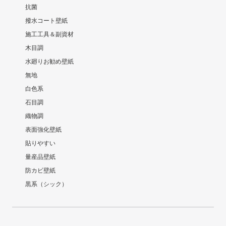
抗菌
撥水コート壁紙
施工工具＆副資材
木目調
水廻りお勧め壁紙
無地
白色系
石目調
織物調
表面強化壁紙
貼りやすい
量産品壁紙
防カビ壁紙
黒系（シック）