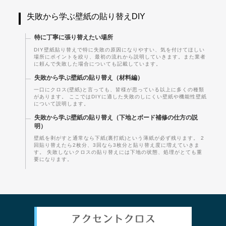
失敗から学ぶ壁紙の貼り替えDIY
特に丁寧に張り替えたい場所
DIY壁紙貼り替えで特に失敗の原因になりやすい、気を付けてほしい
場所にポイントを絞り、最初の流れから説明していきます。また業者
に頼んで失敗した場合についても記載しています。
失敗から学ぶ壁紙の貼り替え（材料編）
一口にクロス(壁紙)と言っても、皆様が思っている以上に多くの種類
があります。 ここではDIYに適した失敗のしにくい壁紙や機能性壁紙
について説明します。
失敗から学ぶ壁紙の貼り替え（下地とボード補修の仕方の説
明）
壁紙を剥がすと通常なら下紙(裏打紙)という薄紙が必ず残ります。 2
回貼り替えたら2枚分、3回なら3枚分と貼り替え度に増えていきま
す。 失敗しないクロスの貼り替えには下地の状態、処理がとても重
要になります。