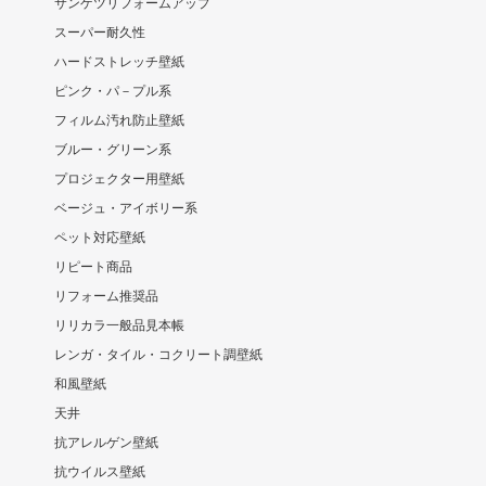
サンゲツリフォームアップ
スーパー耐久性
ハードストレッチ壁紙
ピンク・パ－プル系
フィルム汚れ防止壁紙
ブルー・グリーン系
プロジェクター用壁紙
ベージュ・アイボリー系
ペット対応壁紙
リピート商品
リフォーム推奨品
リリカラ一般品見本帳
レンガ・タイル・コクリート調壁紙
和風壁紙
天井
抗アレルゲン壁紙
抗ウイルス壁紙