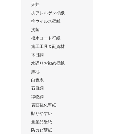
天井
抗アレルゲン壁紙
抗ウイルス壁紙
抗菌
撥水コート壁紙
施工工具＆副資材
木目調
水廻りお勧め壁紙
無地
白色系
石目調
織物調
表面強化壁紙
貼りやすい
量産品壁紙
防カビ壁紙