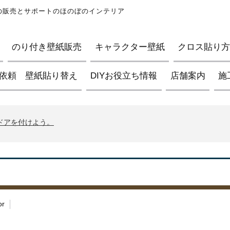
紙の販売とサポートのほのぼのインテリア
のり付き壁紙販売
キャラクター壁紙
クロス貼り方D
依頼 壁紙貼り替え
DIYお役立ち情報
店舗案内
施
ブの壁紙について
イントについて
んドアを付けよう。
ブの壁紙について
イントについて
んドアを付けよう。
ブの壁紙について
or