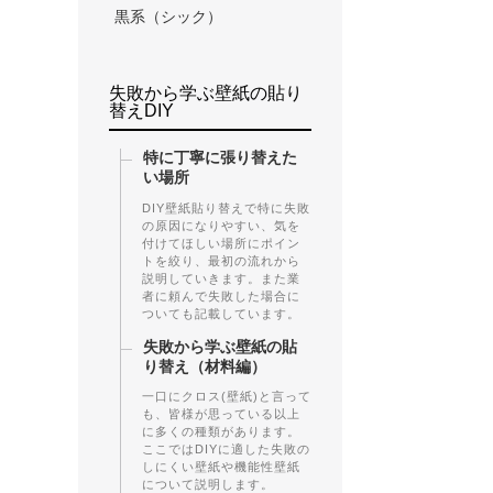
黒系（シック）
失敗から学ぶ壁紙の貼り
替えDIY
特に丁寧に張り替えた
い場所
DIY壁紙貼り替えで特に失敗
の原因になりやすい、気を
付けてほしい場所にポイン
トを絞り、最初の流れから
説明していきます。また業
者に頼んで失敗した場合に
ついても記載しています。
失敗から学ぶ壁紙の貼
り替え（材料編）
一口にクロス(壁紙)と言って
も、皆様が思っている以上
に多くの種類があります。
ここではDIYに適した失敗の
しにくい壁紙や機能性壁紙
について説明します。