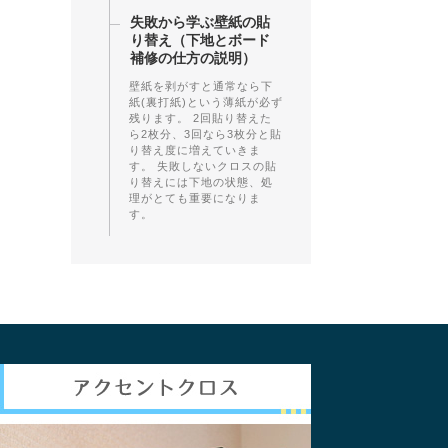
失敗から学ぶ壁紙の貼
り替え（下地とボード
補修の仕方の説明）
壁紙を剥がすと通常なら下
紙(裏打紙)という薄紙が必ず
残ります。 2回貼り替えた
ら2枚分、3回なら3枚分と貼
り替え度に増えていきま
す。 失敗しないクロスの貼
り替えには下地の状態、処
理がとても重要になりま
す。