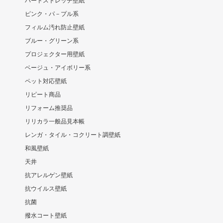
ハードストレッチ壁紙
ピンク・パ－プル系
フィルム汚れ防止壁紙
ブルー・グリーン系
プロジェクター用壁紙
ベージュ・アイボリー系
ペット対応壁紙
リピート商品
リフォーム推奨品
リリカラ一般品見本帳
レンガ・タイル・コクリート調壁紙
和風壁紙
天井
抗アレルゲン壁紙
抗ウイルス壁紙
抗菌
撥水コート壁紙