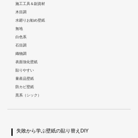
施工工具＆副資材
木目調
水廻りお勧め壁紙
無地
白色系
石目調
織物調
表面強化壁紙
貼りやすい
量産品壁紙
防カビ壁紙
黒系（シック）
失敗から学ぶ壁紙の貼り替えDIY