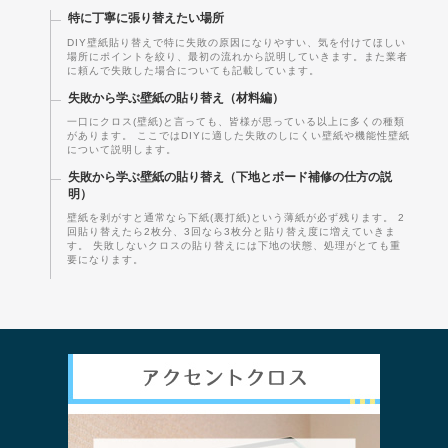
特に丁寧に張り替えたい場所
DIY壁紙貼り替えで特に失敗の原因になりやすい、気を付けてほしい
場所にポイントを絞り、最初の流れから説明していきます。また業者
に頼んで失敗した場合についても記載しています。
失敗から学ぶ壁紙の貼り替え（材料編）
一口にクロス(壁紙)と言っても、皆様が思っている以上に多くの種類
があります。 ここではDIYに適した失敗のしにくい壁紙や機能性壁紙
について説明します。
失敗から学ぶ壁紙の貼り替え（下地とボード補修の仕方の説
明）
壁紙を剥がすと通常なら下紙(裏打紙)という薄紙が必ず残ります。 2
回貼り替えたら2枚分、3回なら3枚分と貼り替え度に増えていきま
す。 失敗しないクロスの貼り替えには下地の状態、処理がとても重
要になります。