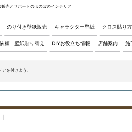
紙の販売とサポートのほのぼのインテリア
のり付き壁紙販売
キャラクター壁紙
クロス貼り方D
依頼 壁紙貼り替え
DIYお役立ち情報
店舗案内
施
ブの壁紙について
イントについて
んドアを付けよう。
ブの壁紙について
イントについて
んドアを付けよう。
ブの壁紙について
r