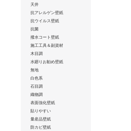
天井
抗アレルゲン壁紙
抗ウイルス壁紙
抗菌
撥水コート壁紙
施工工具＆副資材
木目調
水廻りお勧め壁紙
無地
白色系
石目調
織物調
表面強化壁紙
貼りやすい
量産品壁紙
防カビ壁紙