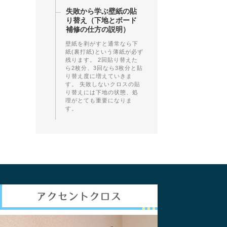
失敗から学ぶ壁紙の貼
り替え（下地とボード
補修の仕方の説明）
壁紙を剥がすと通常なら下
紙(裏打紙)という薄紙が必ず
残ります。 2回貼り替えた
ら2枚分、3回なら3枚分と貼
り替え度に増えていきま
す。 失敗しないクロスの貼
り替えには下地の状態、処
理がとても重要になりま
す。