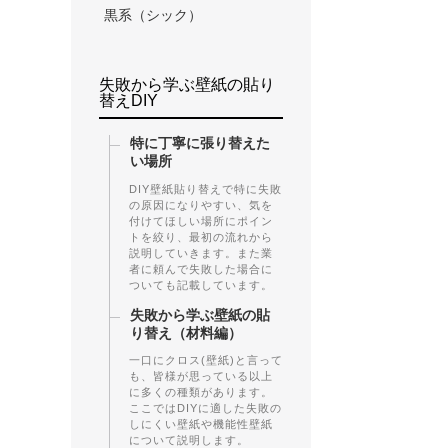
黒系（シック）
失敗から学ぶ壁紙の貼り
替えDIY
特に丁寧に張り替えた
い場所
DIY壁紙貼り替えで特に失敗
の原因になりやすい、気を
付けてほしい場所にポイン
トを絞り、最初の流れから
説明していきます。また業
者に頼んで失敗した場合に
ついても記載しています。
失敗から学ぶ壁紙の貼
り替え（材料編）
一口にクロス(壁紙)と言って
も、皆様が思っている以上
に多くの種類があります。
ここではDIYに適した失敗の
しにくい壁紙や機能性壁紙
について説明します。