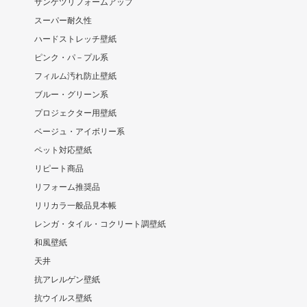
サンゲツリフォームアップ
スーパー耐久性
ハードストレッチ壁紙
ピンク・パ－プル系
フィルム汚れ防止壁紙
ブルー・グリーン系
プロジェクター用壁紙
ベージュ・アイボリー系
ペット対応壁紙
リピート商品
リフォーム推奨品
リリカラ一般品見本帳
レンガ・タイル・コクリート調壁紙
和風壁紙
天井
抗アレルゲン壁紙
抗ウイルス壁紙