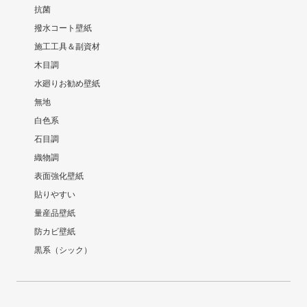
抗菌
撥水コート壁紙
施工工具＆副資材
木目調
水廻りお勧め壁紙
無地
白色系
石目調
織物調
表面強化壁紙
貼りやすい
量産品壁紙
防カビ壁紙
黒系（シック）