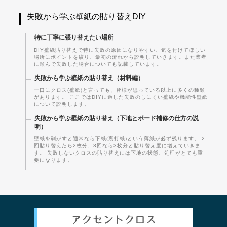
失敗から学ぶ壁紙の貼り替えDIY
特に丁寧に張り替えたい場所
DIY壁紙貼り替えで特に失敗の原因になりやすい、気を付けてほしい
場所にポイントを絞り、最初の流れから説明していきます。また業者
に頼んで失敗した場合についても記載しています。
失敗から学ぶ壁紙の貼り替え（材料編）
一口にクロス(壁紙)と言っても、皆様が思っている以上に多くの種類
があります。 ここではDIYに適した失敗のしにくい壁紙や機能性壁紙
について説明します。
失敗から学ぶ壁紙の貼り替え（下地とボード補修の仕方の説
明）
壁紙を剥がすと通常なら下紙(裏打紙)という薄紙が必ず残ります。 2
回貼り替えたら2枚分、3回なら3枚分と貼り替え度に増えていきま
す。 失敗しないクロスの貼り替えには下地の状態、処理がとても重
要になります。