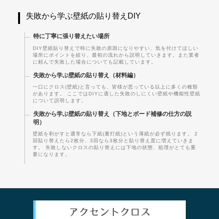
失敗から学ぶ壁紙の貼り替えDIY
特に丁寧に張り替えたい場所
DIY壁紙貼り替えで特に失敗の原因になりやすい、気を付けてほしい
場所にポイントを絞り、最初の流れから説明していきます。また業者
に頼んで失敗した場合についても記載しています。
失敗から学ぶ壁紙の貼り替え（材料編）
一口にクロス(壁紙)と言っても、皆様が思っている以上に多くの種類
があります。 ここではDIYに適した失敗のしにくい壁紙や機能性壁紙
について説明します。
失敗から学ぶ壁紙の貼り替え（下地とボード補修の仕方の説
明）
壁紙を剥がすと通常なら下紙(裏打紙)という薄紙が必ず残ります。 2
回貼り替えたら2枚分、3回なら3枚分と貼り替え度に増えていきま
す。 失敗しないクロスの貼り替えには下地の状態、処理がとても重
要になります。