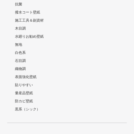
抗菌
撥水コート壁紙
施工工具＆副資材
木目調
水廻りお勧め壁紙
無地
白色系
石目調
織物調
表面強化壁紙
貼りやすい
量産品壁紙
防カビ壁紙
黒系（シック）