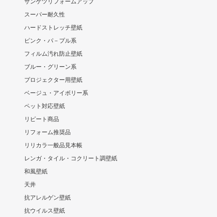
サンゲツリフォームアップ
スーパー耐久性
ハードストレッチ壁紙
ピンク・パ－プル系
フィルム汚れ防止壁紙
ブルー・グリーン系
プロジェクター用壁紙
ベージュ・アイボリー系
ペット対応壁紙
リピート商品
リフォーム推奨品
リリカラ一般品見本帳
レンガ・タイル・コクリート調壁紙
和風壁紙
天井
抗アレルゲン壁紙
抗ウイルス壁紙