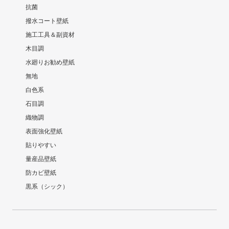
抗菌
撥水コート壁紙
施工工具＆副資材
木目調
水廻りお勧め壁紙
無地
白色系
石目調
織物調
表面強化壁紙
貼りやすい
量産品壁紙
防カビ壁紙
黒系（シック）