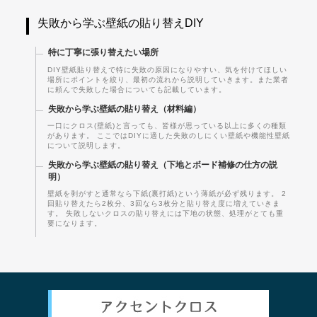
失敗から学ぶ壁紙の貼り替えDIY
特に丁寧に張り替えたい場所
DIY壁紙貼り替えで特に失敗の原因になりやすい、気を付けてほしい
場所にポイントを絞り、最初の流れから説明していきます。また業者
に頼んで失敗した場合についても記載しています。
失敗から学ぶ壁紙の貼り替え（材料編）
一口にクロス(壁紙)と言っても、皆様が思っている以上に多くの種類
があります。 ここではDIYに適した失敗のしにくい壁紙や機能性壁紙
について説明します。
失敗から学ぶ壁紙の貼り替え（下地とボード補修の仕方の説
明）
壁紙を剥がすと通常なら下紙(裏打紙)という薄紙が必ず残ります。 2
回貼り替えたら2枚分、3回なら3枚分と貼り替え度に増えていきま
す。 失敗しないクロスの貼り替えには下地の状態、処理がとても重
要になります。