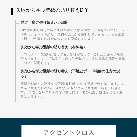
失敗から学ぶ壁紙の貼り替えDIY
特に丁寧に張り替えたい場所
DIY壁紙貼り替えで特に失敗の原因になりやすい、気を付けてほしい
場所にポイントを絞り、最初の流れから説明していきます。また業者
に頼んで失敗した場合についても記載しています。
失敗から学ぶ壁紙の貼り替え（材料編）
一口にクロス(壁紙)と言っても、皆様が思っている以上に多くの種類
があります。 ここではDIYに適した失敗のしにくい壁紙や機能性壁紙
について説明します。
失敗から学ぶ壁紙の貼り替え（下地とボード補修の仕方の説
明）
壁紙を剥がすと通常なら下紙(裏打紙)という薄紙が必ず残ります。 2
回貼り替えたら2枚分、3回なら3枚分と貼り替え度に増えていきま
す。 失敗しないクロスの貼り替えには下地の状態、処理がとても重
要になります。