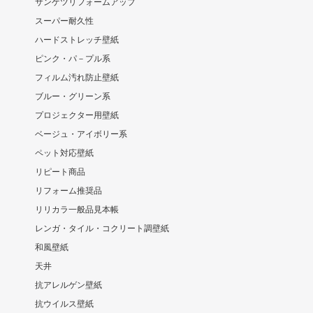
サンゲツリフォームアップ
スーパー耐久性
ハードストレッチ壁紙
ピンク・パ－プル系
フィルム汚れ防止壁紙
ブルー・グリーン系
プロジェクター用壁紙
ベージュ・アイボリー系
ペット対応壁紙
リピート商品
リフォーム推奨品
リリカラ一般品見本帳
レンガ・タイル・コクリート調壁紙
和風壁紙
天井
抗アレルゲン壁紙
抗ウイルス壁紙