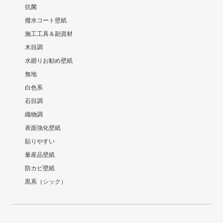
抗菌
撥水コート壁紙
施工工具＆副資材
木目調
水廻りお勧め壁紙
無地
白色系
石目調
織物調
表面強化壁紙
貼りやすい
量産品壁紙
防カビ壁紙
黒系（シック）