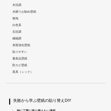
木目調
水廻りお勧め壁紙
無地
白色系
石目調
織物調
表面強化壁紙
貼りやすい
量産品壁紙
防カビ壁紙
黒系（シック）
失敗から学ぶ壁紙の貼り替えDIY
特に丁寧に張り替えたい場所