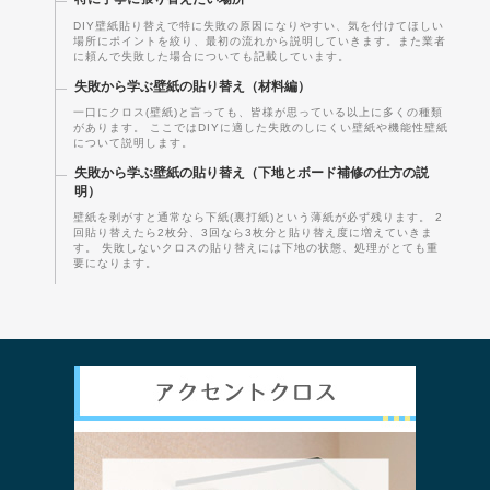
DIY壁紙貼り替えで特に失敗の原因になりやすい、気を付けてほしい
場所にポイントを絞り、最初の流れから説明していきます。また業者
に頼んで失敗した場合についても記載しています。
失敗から学ぶ壁紙の貼り替え（材料編）
一口にクロス(壁紙)と言っても、皆様が思っている以上に多くの種類
があります。 ここではDIYに適した失敗のしにくい壁紙や機能性壁紙
について説明します。
失敗から学ぶ壁紙の貼り替え（下地とボード補修の仕方の説
明）
壁紙を剥がすと通常なら下紙(裏打紙)という薄紙が必ず残ります。 2
回貼り替えたら2枚分、3回なら3枚分と貼り替え度に増えていきま
す。 失敗しないクロスの貼り替えには下地の状態、処理がとても重
要になります。