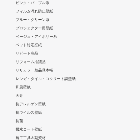
ピンク・パ－プル系
フィルム汚れ防止壁紙
ブルー・グリーン系
プロジェクター用壁紙
ベージュ・アイボリー系
ペット対応壁紙
リピート商品
リフォーム推奨品
リリカラ一般品見本帳
レンガ・タイル・コクリート調壁紙
和風壁紙
天井
抗アレルゲン壁紙
抗ウイルス壁紙
抗菌
撥水コート壁紙
施工工具＆副資材