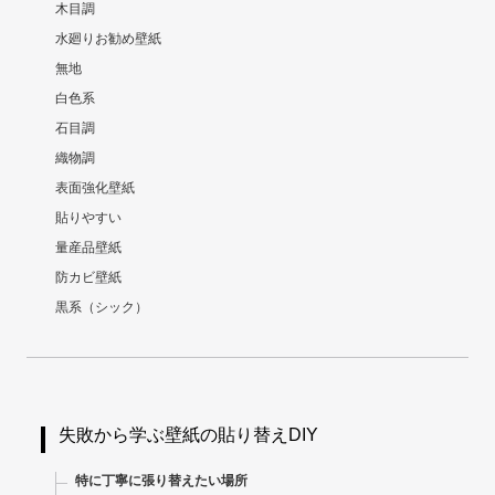
木目調
水廻りお勧め壁紙
無地
白色系
石目調
織物調
表面強化壁紙
貼りやすい
量産品壁紙
防カビ壁紙
黒系（シック）
失敗から学ぶ壁紙の貼り替えDIY
特に丁寧に張り替えたい場所