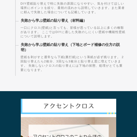
DIY壁紙貼り替えで特に失敗の原因になりやすい、気を付けてほしい
場所にポイントを絞り、最初の流れから説明していきます。また業者
に頼んで失敗した場合についても記載しています。
失敗から学ぶ壁紙の貼り替え（材料編）
一口にクロス(壁紙)と言っても、皆様が思っている以上に多くの種類
があります。 ここではDIYに適した失敗のしにくい壁紙や機能性壁紙
について説明します。
失敗から学ぶ壁紙の貼り替え（下地とボード補修の仕方の説
明）
壁紙を剥がすと通常なら下紙(裏打紙)という薄紙が必ず残ります。 2
回貼り替えたら2枚分、3回なら3枚分と貼り替え度に増えていきま
す。 失敗しないクロスの貼り替えには下地の状態、処理がとても重
要になります。